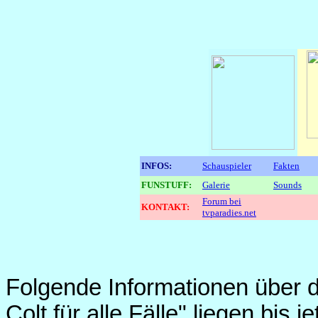
INFOS:
Schauspieler
Fakten
FUNSTUFF:
Galerie
Sounds
Forum bei
KONTAKT:
tvparadies.net
Folgende Informationen über 
Colt für alle Fälle" liegen bis je